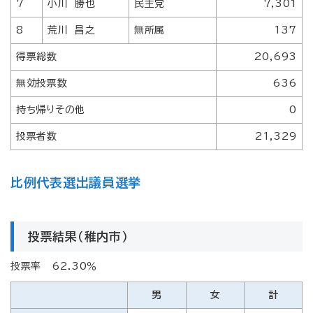
7
小川 勝也
民主党
7,301
8
荒川 昌之
無所属
137
得票総数
20,693
無効投票数
636
持ち帰りその他
0
投票者数
21,329
比例代表選出議員選挙
投票結果（稚内市）
投票率 62.30％
男
女
計