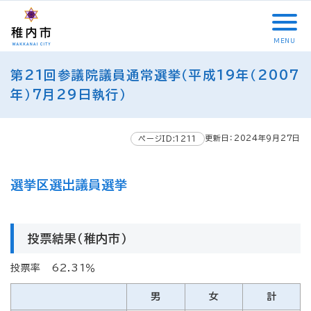
こ
メ
サ
本
こ
メ
本
こ
イ
イ
文
こ
イ
文
か
ン
ト
こ
か
ン
へ
MENU
ら
メ
内
こ
ら
メ
移
こ
サ
ニ
共
ま
フ
ニ
動
第21回参議院議員通常選挙（平成19年（2007
こ
イ
ュ
通
で
ッ
ュ
し
か
年）7月29日執行）
ト
ー
メ
タ
ー
ま
ら
内
こ
ニ
ー
へ
す
本
共
こ
ュ
メ
移
文
更新日：2024年9月27日
ページID:1211
通
ま
ー
ニ
動
で
メ
で
こ
ュ
し
す
ニ
こ
ー
ま
。
選挙区選出議員選挙
ュ
ま
す
ー
で
投票結果（稚内市）
投票率 62.31％
男
女
計