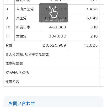
7
国民新党
374.111
201
8
自由民主党
5,717.193
3,466
9
民主党
8,672.920
6,849
スクロールできます
10
新党日本
468.000
318
11
女性党
304.033
210
合計
20,625.989
13,825
あん分の際、切り捨てた票数
無効投票数
持ち帰りその他
投票者数
お問い合わせ