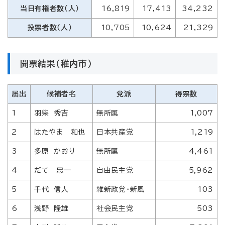
当日有権者数（人）
16,819
17,413
34,232
投票者数（人）
10,705
10,624
21,329
開票結果（稚内市）
届出
候補者名
党派
得票数
1
羽柴 秀吉
無所属
1,007
2
はたやま 和也
日本共産党
1,219
3
多原 かおり
無所属
4,461
4
だて 忠一
自由民主党
5,962
5
千代 信人
維新政党・新風
103
6
浅野 隆雄
社会民主党
503