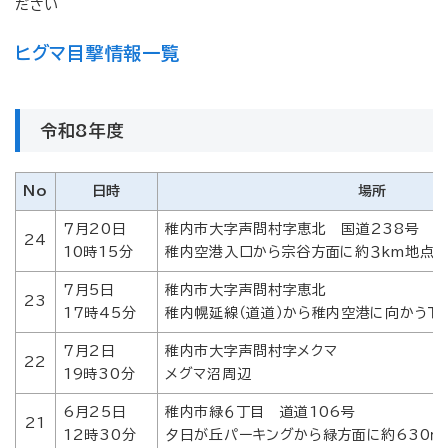
ださい
ヒグマ目撃情報一覧
令和8年度
No
日時
場所
７月20日
稚内市大字声問村字恵北 国道238号
24
10時15分
稚内空港入口から宗谷方面に約３km地点
7月5日
稚内市大字声問村字恵北
23
17時45分
稚内幌延線（道道）から稚内空港に向かうＴ
7月2日
稚内市大字声問村字メクマ
22
19時30分
メグマ沼周辺
6月25日
稚内市緑６丁目 道道106号
21
12時30分
夕日が丘パーキングから緑方面に約630ｍ