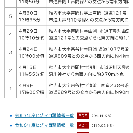
11時50分
市道樺岡上声問線との交点から南東方向に
4月30日
稚内市大字声問村字上声問 道道１２１号
５
13時35分
市道上声問１０号線との交点から南方向に約
4月29日
稚内市大字声問村字曲渕 市道下豊別曲渕
4
10時10分頃
道道121号との交点から北東方向に約1.7
4月24日
稚内市大字宗谷村字東浦 道道1077号沿
3
10時00分頃
道道889号との交点から西方向に約４km
4月15日
稚内市大字声問村字沼川 市道沼川天興線
2
11時55分頃
沼川神社から南西方向に約370m地点
4月8日
稚内市大字宗谷村字清浜 国道238号沿
1
17時00分頃
道道889号との交点から南方向に約90ｍ
令和7年度ヒグマ目撃情報一覧
PDF
(94.14 KB)
令和6年度ヒグマ目撃情報一覧
PDF
(119.02 KB)