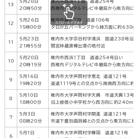
5月28日
稚内市西浜１丁目 道道254号
13
20時50分
西稚内デジタルテレビ中継局から南方向に約
5月26日
稚内市緑６丁目 道道106号
スクロールできます
12
15時00分
夕日が丘パーキングから緑方面に約630ｍ
5月23日
稚内市大字宗谷村字清浜 国道238号沿
11
21時55分
間宮林蔵渡樺出港の地付近
5月20日
稚内市西浜１丁目 道道254号沿い
10
20時19分
西稚内デジタルテレビ中継局から南方向に約
5月16日
稚内市大字声問村字恵北 道道１２１号
9
19時20分
道道1119号との交点から南南西方向に約
5月10日
稚内市大字声問村字天興 市道天興13号
8
18時00分
旧上修徳小中学校から西方向に約240ｍ地
5月3日
稚内市大字声問村字開進 道道１２１号
7
08時20分
市道下豊別曲渕線との交点から東方向に約
5月1日
稚内市大字声問村字樺岡 道道121号
6