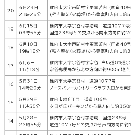
6月24日
稚内市大字声問村字更喜苫内 (国道40号)
20
21時25分
(稚内聖苑（火葬場）から豊富町方向に約50
6月15日
稚内市大字宗谷村字増幌 道道1077号沿
19
03時55分
国道238号との交点から南東方向に約70
6月10日
稚内市大字声問村字更喜苫内 (国道40号)
18
19時18分
(稚内聖苑（火葬場）から豊富町方向に約3.5
６月６日
稚内市大字宗谷村字宗谷 白い道（市道宗谷
17
11時18分
宗谷郵便局から北東方向に約900ｍ地点
５月31日
稚内市大字宗谷村 道道1077号
16
１４時20分
ノースバレーカントリークラブ入口から東浦方
5月29日
稚内市緑６丁目 道道106号
15
11時55分
夕日が丘パーキングから緑方向に約350m
5月28日
稚内市大字宗谷村字増幌 国道238号
14
23時55分
道道1077号との交点から声問方向に約1.