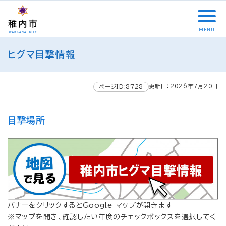
こ
メ
サ
本
こ
メ
本
こ
イ
イ
文
こ
イ
文
か
ン
ト
こ
か
ン
へ
MENU
ら
メ
内
こ
ら
メ
移
こ
サ
ニ
共
ま
フ
ニ
動
ヒグマ目撃情報
こ
イ
ュ
通
で
ッ
ュ
し
か
ト
ー
メ
タ
ー
ま
ら
内
こ
ニ
ー
へ
す
更新日：2026年7月20日
本
ページID:8728
共
こ
ュ
メ
移
文
通
ま
ー
ニ
動
で
メ
で
こ
ュ
し
目撃場所
す
ニ
こ
ー
ま
。
ュ
ま
す
ー
で
バナーをクリックするとGoogle マップが開きます
※マップを開き、確認したい年度のチェックボックスを選択してく