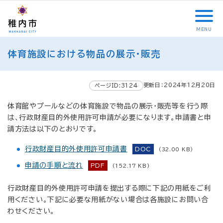
こ
メ
サ
本
こ
メ
本
こ
イ
イ
文
こ
イ
文
か
ン
ト
こ
か
ン
へ
MENU
ら
メ
内
こ
ら
メ
移
こ
サ
ニ
共
ま
フ
ニ
動
体育施設における物品の展示・販売
こ
イ
ュ
通
で
ッ
ュ
し
か
ト
ー
メ
タ
ー
ま
ら
内
こ
ニ
ー
へ
す
更新日：2024年12月20日
本
ページID:3124
共
こ
ュ
メ
移
文
通
ま
ー
ニ
動
体育館やプールなどの体育施設で物品の展示・販売等を行う際
で
メ
で
こ
ュ
し
は、行政財産目的外使用許可申請が必要になります。申請書と申
す
ニ
こ
ー
ま
請方法は以下のとおりです。
。
ュ
ま
す
ー
で
行政財産目的外使用許可申請書
DOC
(32.00 KB)
申請の手順と流れ
PDF
(152.17 KB)
行政財産目的外使用許可申請を提出する際に下記の用紙をご利
用ください。下記に必要な用紙がない場合は各施設にお問い合
わせください。