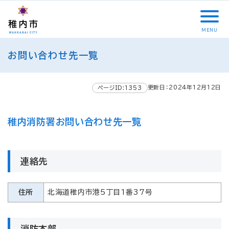
こ
メ
サ
本
こ
メ
本
こ
イ
イ
文
こ
イ
文
か
ン
ト
こ
か
ン
へ
MENU
ら
メ
内
こ
ら
メ
移
こ
サ
ニ
共
ま
フ
ニ
動
お問い合わせ先一覧
こ
イ
ュ
通
で
ッ
ュ
し
か
ト
ー
メ
タ
ー
ま
ら
内
こ
ニ
ー
へ
す
更新日：2024年12月12日
本
ページID:1353
共
こ
ュ
メ
移
文
通
ま
ー
ニ
動
で
メ
で
こ
ュ
し
稚内消防署お問い合わせ先一覧
す
ニ
こ
ー
ま
。
ュ
ま
す
ー
で
連絡先
住所
北海道稚内市港5丁目1番37号
消防本部