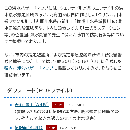
この洪水ハザードマップには、ウエンナイ川水系ウエンナイ川の洪
水浸水想定区域のほか、北海道が独自に作成した「クサンル川水
系クサンル川」、「声問川水系声問川」、「増幌川水系増幌川」の洪
水氾濫危険区域図や、市内に設置してある「土のうステーション
等」の位置図、洪水災害の発生に備えた事前の防災行動等につい
ても掲載しております。
なお、市内の指定避難所および指定緊急避難場所や土砂災害警
戒区域等につきましては、平成30年（2018年）2月に作成した
稚内市津波ハザードマップ
に掲載しておりますので、そちらをご
確認願います。
ダウンロード（PDFファイル）
表面-裏面（A4縦）
PDF
(3.23 MB)
（警報レベルの説明、情報収集方法、浸水想定区域等の説
明、稚内市で起きた過去の大きな洪水災害）
情報面（A4縦）
PDF
(4.20 MB)