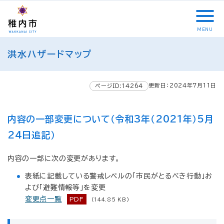
こ
メ
サ
本
こ
メ
本
こ
イ
イ
文
こ
イ
文
か
ン
ト
こ
か
ン
へ
MENU
ら
メ
内
こ
ら
メ
移
こ
サ
ニ
共
ま
フ
ニ
動
洪水ハザードマップ
こ
イ
ュ
通
で
ッ
ュ
し
か
ト
ー
メ
タ
ー
ま
ら
内
こ
ニ
ー
へ
す
更新日：2024年7月11日
本
ページID:14264
共
こ
ュ
メ
移
文
通
ま
ー
ニ
動
で
メ
で
こ
ュ
し
内容の一部変更について（令和3年（2021年）5月
す
ニ
こ
ー
ま
。
24日追記）
ュ
ま
す
ー
で
内容の一部に次の変更があります。
表紙に記載している警戒レベルの「市民がとるべき行動」お
よび「避難情報等」を変更
変更点一覧
PDF
(144.85 KB)