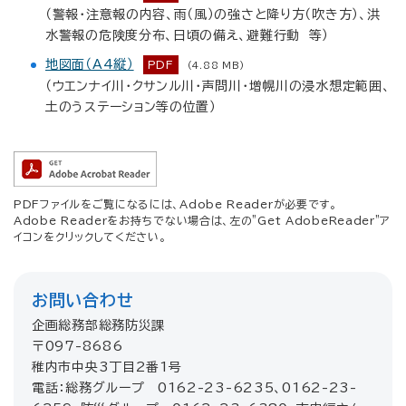
（警報・注意報の内容、雨（風）の強さと降り方（吹き方）、洪
水警報の危険度分布、日頃の備え、避難行動 等）
地図面（A4縦）
PDF
(4.88 MB)
（ウエンナイ川・クサンル川・声問川・増幌川の浸水想定範囲、
土のうステーション等の位置）
PDFファイルをご覧になるには、Adobe Readerが必要です。
Adobe Readerをお持ちでない場合は、左の"Get AdobeReader"ア
イコンをクリックしてください。
お問い合わせ
企画総務部総務防災課
〒097-8686
稚内市中央3丁目2番1号
電話：総務グループ 0162-23-6235、0162-23-