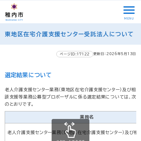
こ
メ
サ
本
こ
メ
本
こ
イ
イ
文
こ
イ
文
か
ン
ト
こ
か
ン
へ
MENU
ら
メ
内
こ
ら
メ
移
こ
サ
ニ
共
ま
フ
ニ
動
東地区在宅介護支援センター受託法人について
こ
イ
ュ
通
で
ッ
ュ
し
か
ト
ー
メ
タ
ー
ま
ら
内
こ
ニ
ー
へ
す
更新日：2026年5月13日
本
ページID:17122
共
こ
ュ
メ
移
文
通
ま
ー
ニ
動
で
メ
で
こ
ュ
し
選定結果について
す
ニ
こ
ー
ま
。
ュ
ま
す
老人介護支援センター業務（東地区在宅介護支援センター）及び相
ー
で
談支援等業務公募型プロポーザルに係る選定結果については、次
のとおりです。
業務名
老人介護支援センター業務（東地区在宅介護支援センター）及び相