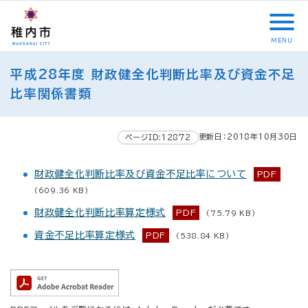
こ
メ
サ
本
こ
メ
本
こ
イ
イ
文
こ
イ
文
か
ン
ト
こ
か
ン
へ
MENU
ら
メ
内
こ
ら
メ
移
こ
サ
ニ
共
ま
フ
ニ
動
平成28年度 財政健全化判断比率及び資金不足
こ
イ
ュ
通
で
ッ
ュ
し
か
比率関係書類
ト
ー
メ
タ
ー
ま
ら
内
こ
ニ
ー
へ
す
本
共
こ
ュ
メ
移
文
更新日：2018年10月30日
ページID:12872
通
ま
ー
ニ
動
で
メ
で
こ
ュ
し
す
ニ
こ
ー
財政健全化判断比率及び資金不足比率について
PDF
ま
。
ュ
ま
す
(609.36 KB)
ー
で
財政健全化判断比率算定様式
PDF
(75.79 KB)
資金不足比率算定様式
PDF
(538.84 KB)