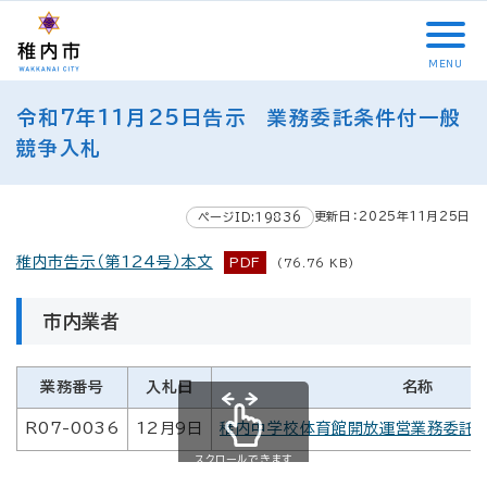
こ
メ
サ
本
こ
メ
本
こ
イ
イ
文
こ
イ
文
か
ン
ト
こ
か
ン
へ
MENU
ら
メ
内
こ
ら
メ
移
こ
サ
ニ
共
ま
フ
ニ
動
令和7年11月25日告示 業務委託条件付一般
こ
イ
ュ
通
で
ッ
ュ
し
か
競争入札
ト
ー
メ
タ
ー
ま
ら
内
こ
ニ
ー
へ
す
本
共
こ
ュ
メ
移
文
更新日：2025年11月25日
ページID:19836
通
ま
ー
ニ
動
で
メ
で
こ
ュ
し
す
稚内市告示（第124号）本文
PDF
(76.76 KB)
ニ
こ
ー
ま
。
ュ
ま
す
市内業者
ー
で
業務番号
入札日
名称
R07-0036
12月9日
稚内中学校体育館開放運営業務委託
スクロールできます