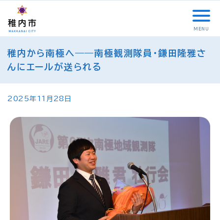
こ
メ
サ
本
こ
メ
本
こ
イ
イ
文
こ
イ
文
か
ン
ト
こ
か
ン
へ
MENU
ら
メ
内
こ
ら
メ
移
こ
サ
ニ
共
ま
フ
ニ
動
稚内から南極へ――南極観測隊員・鎌田隆雅さ
こ
イ
ュ
通
で
ッ
ュ
し
か
んにエールが送られる
ト
ー
メ
タ
ー
ま
ら
内
こ
ニ
ー
へ
す
本
共
こ
ュ
メ
移
文
2025年11月28日
通
ま
ー
ニ
動
で
メ
で
こ
ュ
し
す
ニ
こ
ー
ま
。
ュ
ま
す
ー
で