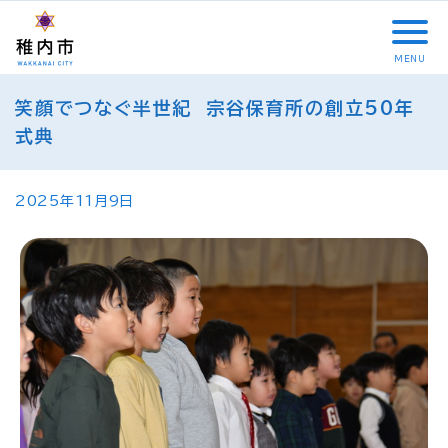
こ
メ
サ
本
こ
メ
本
こ
イ
イ
文
こ
イ
文
か
ン
ト
こ
か
ン
へ
MENU
ら
メ
内
こ
ら
メ
移
こ
サ
ニ
共
ま
フ
ニ
動
笑顔でつなぐ半世紀 宗谷保育所の創立50年
こ
イ
ュ
通
で
ッ
ュ
し
か
式典
ト
ー
メ
タ
ー
ま
ら
内
こ
ニ
ー
へ
す
本
共
こ
ュ
メ
移
文
2025年11月9日
通
ま
ー
ニ
動
で
メ
で
こ
ュ
し
す
ニ
こ
ー
ま
。
ュ
ま
す
ー
で