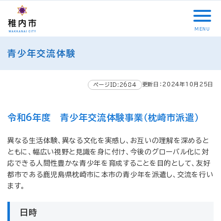
こ
メ
サ
本
こ
メ
本
こ
イ
イ
文
こ
イ
文
か
ン
ト
こ
か
ン
へ
MENU
ら
メ
内
こ
ら
メ
移
こ
サ
ニ
共
ま
フ
ニ
動
青少年交流体験
こ
イ
ュ
通
で
ッ
ュ
し
か
ト
ー
メ
タ
ー
ま
ら
内
こ
ニ
ー
へ
す
更新日：2024年10月25日
本
ページID:2684
共
こ
ュ
メ
移
文
通
ま
ー
ニ
動
で
メ
で
こ
ュ
し
令和6年度 青少年交流体験事業（枕崎市派遣）
す
ニ
こ
ー
ま
。
ュ
ま
す
異なる生活体験、異なる文化を実感し、お互いの理解を深めると
ー
で
ともに、幅広い視野と見識を身に付け、今後のグローバル化に対
応できる人間性豊かな青少年を育成することを目的として、友好
都市である鹿児島県枕崎市に本市の青少年を派遣し、交流を行い
ます。
日時