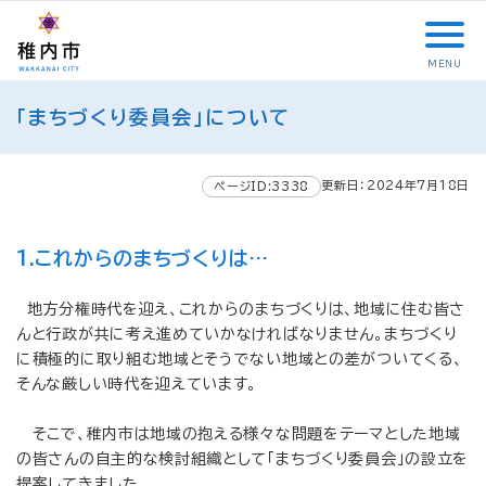
こ
メ
サ
本
こ
メ
本
こ
イ
イ
文
こ
イ
文
か
ン
ト
こ
か
ン
へ
MENU
ら
メ
内
こ
ら
メ
移
こ
サ
ニ
共
ま
フ
ニ
動
「まちづくり委員会」について
こ
イ
ュ
通
で
ッ
ュ
し
か
ト
ー
メ
タ
ー
ま
ら
内
こ
ニ
ー
へ
す
更新日：2024年7月18日
本
ページID:3338
共
こ
ュ
メ
移
文
通
ま
ー
ニ
動
で
メ
で
こ
ュ
し
1.これからのまちづくりは…
す
ニ
こ
ー
ま
。
ュ
ま
す
地方分権時代を迎え、これからのまちづくりは、地域に住む皆さ
ー
で
んと行政が共に考え進めていかなければなりません。まちづくり
に積極的に取り組む地域とそうでない地域との差がついてくる、
そんな厳しい時代を迎えています。
そこで、稚内市は地域の抱える様々な問題をテーマとした地域
の皆さんの自主的な検討組織として「まちづくり委員会」の設立を
提案してきました。