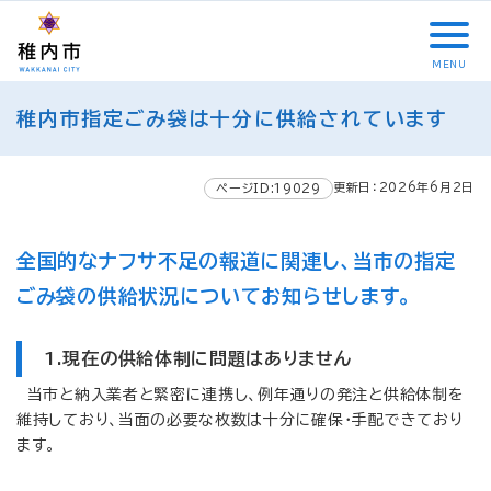
こ
メ
サ
本
こ
メ
本
こ
イ
イ
文
こ
イ
文
か
ン
ト
こ
か
ン
へ
MENU
ら
メ
内
こ
ら
メ
移
こ
サ
ニ
共
ま
フ
ニ
動
稚内市指定ごみ袋は十分に供給されています
こ
イ
ュ
通
で
ッ
ュ
し
か
ト
ー
メ
タ
ー
ま
ら
内
こ
ニ
ー
へ
す
更新日：2026年6月2日
本
ページID:19029
共
こ
ュ
メ
移
文
通
ま
ー
ニ
動
で
メ
で
こ
ュ
し
全国的なナフサ不足の報道に関連し、当市の指定
す
ニ
こ
ー
ま
。
ごみ袋の供給状況についてお知らせします。
ュ
ま
す
ー
で
1.現在の供給体制に問題はありません
当市と納入業者と緊密に連携し、例年通りの発注と供給体制を
維持しており、当面の必要な枚数は十分に確保・手配できており
ます。