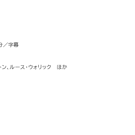
9分／字幕
トン、ルース・ウォリック ほか
」