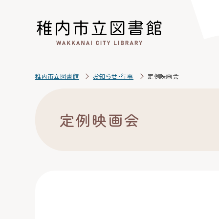
こ
こ
メ
サ
本
こ
メ
本
こ
こ
イ
イ
文
こ
イ
文
か
か
ン
ト
こ
か
ン
へ
ら
ら
メ
内
こ
ら
メ
移
サ
メ
ニ
共
ま
フ
ニ
動
イ
イ
ュ
通
で
ッ
ュ
し
こ
稚内市立図書館
お知らせ・行事
定例映画会
ト
ン
ー
メ
タ
ー
ま
こ
内
メ
こ
ニ
ー
へ
す
か
共
ニ
こ
ュ
メ
移
ら
定例映画会
通
ュ
ま
ー
ニ
動
本
メ
ー
で
こ
ュ
し
文
ニ
こ
ー
ま
で
ュ
ま
す
す
ー
で
。