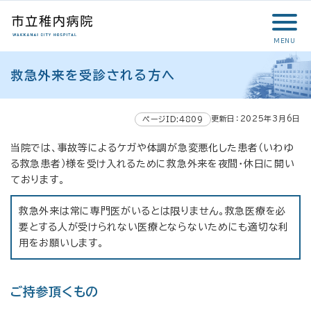
こ
メ
サ
本
こ
メ
本
こ
イ
イ
文
こ
イ
文
か
ン
ト
こ
か
ン
へ
MENU
ら
メ
内
こ
ら
メ
移
こ
サ
ニ
共
ま
フ
ニ
動
救急外来を受診される方へ
こ
イ
ュ
通
で
ッ
ュ
し
か
ト
ー
メ
タ
ー
ま
ら
内
こ
ニ
ー
へ
す
更新日：2025年3月6日
本
ページID:4809
共
こ
ュ
メ
移
文
通
ま
ー
ニ
動
当院では、事故等によるケガや体調が急変悪化した患者（いわゆ
で
メ
で
こ
ュ
し
る救急患者）様を受け入れるために救急外来を夜間・休日に開い
す
ニ
こ
ー
ま
ております。
。
ュ
ま
す
ー
で
救急外来は常に専門医がいるとは限りません。救急医療を必
要とする人が受けられない医療とならないためにも適切な利
用をお願いします。
ご持参頂くもの