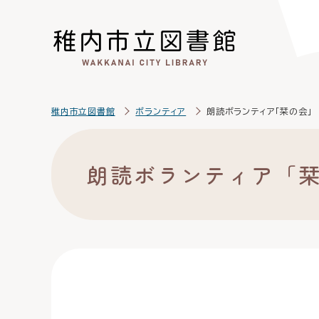
こ
こ
メ
サ
本
こ
メ
本
こ
こ
イ
イ
文
こ
イ
文
か
か
ン
ト
こ
か
ン
へ
ら
ら
メ
内
こ
ら
メ
移
サ
メ
ニ
共
ま
フ
ニ
動
イ
イ
ュ
通
で
ッ
ュ
し
こ
稚内市立図書館
ボランティア
朗読ボランティア「栞の会」
ト
ン
ー
メ
タ
ー
ま
こ
内
メ
こ
ニ
ー
へ
す
か
共
ニ
こ
ュ
メ
移
ら
朗読ボランティア「
通
ュ
ま
ー
ニ
動
本
メ
ー
で
こ
ュ
し
文
ニ
こ
ー
ま
で
ュ
ま
す
す
ー
で
。