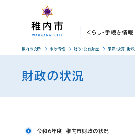
こ
こ
メ
サ
本
こ
メ
本
こ
こ
イ
イ
文
こ
イ
文
か
か
ン
ト
こ
か
ン
へ
ら
ら
メ
内
こ
ら
メ
移
くらし・手続き情報
サ
メ
ニ
共
ま
フ
ニ
動
イ
イ
ュ
通
で
ッ
ュ
し
こ
ト
ン
ー
メ
タ
ー
ま
稚内市役所
市政情報
財政・公有財産
予算・決算・財
こ
内
メ
こ
ニ
ー
へ
す
か
共
ニ
こ
ュ
メ
移
ら
通
ュ
ま
ー
ニ
動
財政の状況
本
メ
ー
で
こ
ュ
し
文
ニ
こ
ー
ま
で
ュ
ま
す
す
ー
で
。
令和６年度 稚内市財政の状況