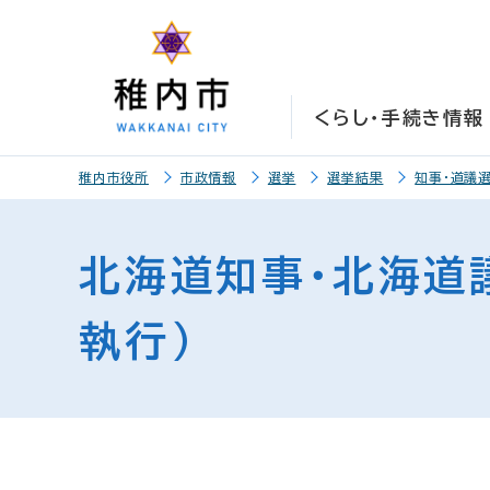
こ
こ
メ
サ
本
こ
メ
本
こ
こ
イ
イ
文
こ
イ
文
か
か
ン
ト
こ
か
ン
へ
ら
ら
メ
内
こ
ら
メ
移
くらし・手続き情報
サ
メ
ニ
共
ま
フ
ニ
動
イ
イ
ュ
通
で
ッ
ュ
し
こ
ト
ン
ー
メ
タ
ー
ま
稚内市役所
市政情報
選挙
選挙結果
知事・道議
こ
内
メ
こ
ニ
ー
へ
す
か
共
ニ
こ
ュ
メ
移
ら
通
ュ
ま
ー
ニ
動
北海道知事・北海道議
本
メ
ー
で
こ
ュ
し
文
ニ
こ
ー
ま
執行）
で
ュ
ま
す
す
ー
で
。