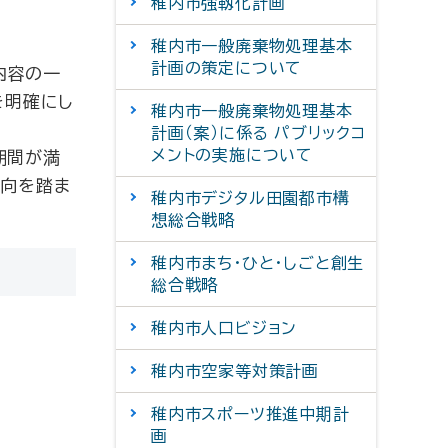
稚内市強靱化計画
稚内市一般廃棄物処理基本
計画の策定について
内容の一
を明確にし
稚内市一般廃棄物処理基本
計画（案）に係る パブリックコ
メントの実施について
期間が満
動向を踏ま
稚内市デジタル田園都市構
想総合戦略
稚内市まち・ひと・しごと創生
総合戦略
稚内市人口ビジョン
稚内市空家等対策計画
稚内市スポーツ推進中期計
画