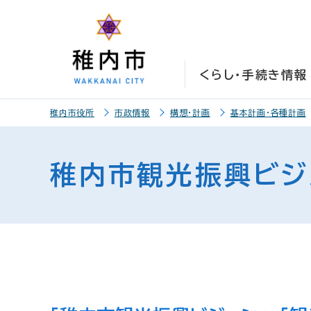
こ
こ
メ
サ
本
こ
メ
本
こ
こ
イ
イ
文
こ
イ
文
か
か
ン
ト
こ
か
ン
へ
ら
ら
メ
内
こ
ら
メ
移
くらし・手続き情報
サ
メ
ニ
共
ま
フ
ニ
動
イ
イ
ュ
通
で
ッ
ュ
し
こ
ト
ン
ー
メ
タ
ー
ま
稚内市役所
市政情報
構想・計画
基本計画・各種計画
こ
内
メ
こ
ニ
ー
へ
す
か
共
ニ
こ
ュ
メ
移
ら
通
ュ
ま
ー
ニ
動
稚内市観光振興ビジ
本
メ
ー
で
こ
ュ
し
文
ニ
こ
ー
ま
で
ュ
ま
す
す
ー
で
。