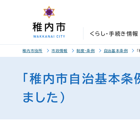
こ
こ
メ
サ
本
こ
メ
本
こ
こ
イ
イ
文
こ
イ
文
か
か
ン
ト
こ
か
ン
へ
ら
ら
メ
内
こ
ら
メ
移
くらし・手続き情報
サ
メ
ニ
共
ま
フ
ニ
動
イ
イ
ュ
通
で
ッ
ュ
し
こ
ト
ン
ー
メ
タ
ー
ま
稚内市役所
市政情報
制度・条例
自治基本条例
こ
内
メ
こ
ニ
ー
へ
す
か
共
ニ
こ
ュ
メ
移
ら
通
ュ
ま
ー
ニ
動
「稚内市自治基本条
本
メ
ー
で
こ
ュ
し
文
ニ
こ
ー
ま
ました）
で
ュ
ま
す
す
ー
で
。