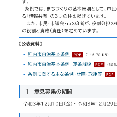
す。
条例では、まちづくりの基本原則として、市民
る
「情報共有」
の3つの柱を掲げています。
また、市民・市議会・市の3者が、役割分担のも
の役割と責務（責任）を定めています。
《公表資料》
稚内市自治基本条例
PDF
(145.78 KB)
稚内市自治基本条例 逐条解説
PDF
(385
条例に関する主な条例・計画・取組等
PDF
1 意見募集の期間
令和3年12月10日（金）～令和3年12月29日