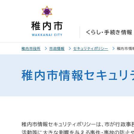
こ
こ
メ
サ
本
こ
メ
本
こ
こ
イ
イ
文
こ
イ
文
か
か
ン
ト
こ
か
ン
へ
ら
ら
メ
内
こ
ら
メ
移
くらし・手続き情報
サ
メ
ニ
共
ま
フ
ニ
動
イ
イ
ュ
通
で
ッ
ュ
し
こ
ト
ン
ー
メ
タ
ー
ま
稚内市役所
市政情報
セキュリティポリシー
稚内市情
こ
内
メ
こ
ニ
ー
へ
す
か
共
ニ
こ
ュ
メ
移
ら
通
ュ
ま
ー
ニ
動
稚内市情報セキュリ
本
メ
ー
で
こ
ュ
し
文
ニ
こ
ー
ま
で
ュ
ま
す
す
ー
で
。
稚内市情報セキュリティポリシーは、市が行政事
活動等に大きな影響を与える事件・事故の防止