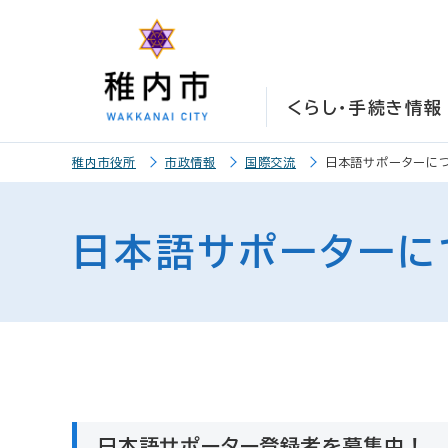
こ
こ
メ
サ
本
こ
メ
本
こ
こ
イ
イ
文
こ
イ
文
か
か
ン
ト
こ
か
ン
へ
ら
ら
メ
内
こ
ら
メ
移
くらし・手続き情報
サ
メ
ニ
共
ま
フ
ニ
動
イ
イ
ュ
通
で
ッ
ュ
し
こ
ト
ン
ー
メ
タ
ー
ま
稚内市役所
市政情報
国際交流
日本語サポーターに
こ
内
メ
こ
ニ
ー
へ
す
か
共
ニ
こ
ュ
メ
移
ら
通
ュ
ま
ー
ニ
動
日本語サポーターに
本
メ
ー
で
こ
ュ
し
文
ニ
こ
ー
ま
で
ュ
ま
す
す
ー
で
。
日本語サポーター登録者を募集中！