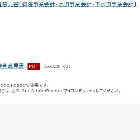
意見書〔病院事業会計・水道事業会計・下水道事業会計〕
審査意見書
PDF
(503.38 KB)
be Readerが必要です。
場合は、左の"Get AdobeReader"アイコンをクリックしてください。