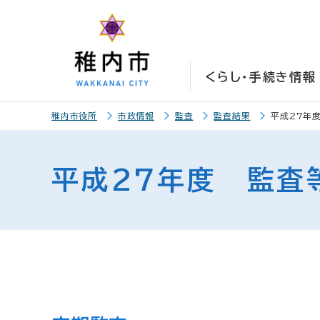
こ
こ
メ
サ
本
こ
メ
本
こ
こ
イ
イ
文
こ
イ
文
か
か
ン
ト
こ
か
ン
へ
ら
ら
メ
内
こ
ら
メ
移
くらし・手続き情報
サ
メ
ニ
共
ま
フ
ニ
動
イ
イ
ュ
通
で
ッ
ュ
し
こ
ト
ン
ー
メ
タ
ー
ま
稚内市役所
市政情報
監査
監査結果
平成27年
こ
内
メ
こ
ニ
ー
へ
す
か
共
ニ
こ
ュ
メ
移
ら
通
ュ
ま
ー
ニ
動
平成27年度 監査
本
メ
ー
で
こ
ュ
し
文
ニ
こ
ー
ま
で
ュ
ま
す
す
ー
で
。