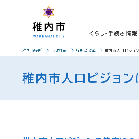
こ
こ
メ
サ
本
こ
メ
本
こ
こ
イ
イ
文
こ
イ
文
か
か
ン
ト
こ
か
ン
へ
ら
ら
メ
内
こ
ら
メ
移
くらし・手続き情報
サ
メ
ニ
共
ま
フ
ニ
動
イ
イ
ュ
通
で
ッ
ュ
し
こ
ト
ン
ー
メ
タ
ー
ま
稚内市役所
市政情報
行財政改革
稚内市人口ビジョ
こ
内
メ
こ
ニ
ー
へ
す
か
共
ニ
こ
ュ
メ
移
ら
通
ュ
ま
ー
ニ
動
稚内市人口ビジョン
本
メ
ー
で
こ
ュ
し
文
ニ
こ
ー
ま
で
ュ
ま
す
す
ー
で
。