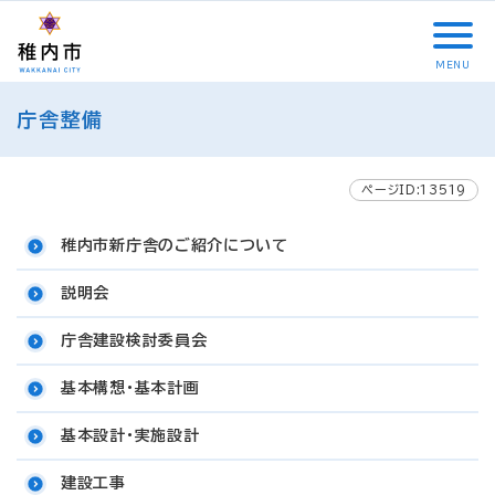
こ
メ
サ
本
こ
メ
本
こ
イ
イ
文
こ
イ
文
か
ン
ト
こ
か
ン
へ
MENU
ら
メ
内
こ
ら
メ
移
こ
サ
ニ
共
ま
フ
ニ
動
庁舎整備
こ
イ
ュ
通
で
ッ
ュ
し
か
ト
ー
メ
タ
ー
ま
ら
内
こ
ニ
ー
へ
す
本
ページID:13519
共
こ
ュ
メ
移
文
通
ま
ー
ニ
動
で
稚内市新庁舎のご紹介について
メ
で
こ
ュ
し
す
ニ
こ
ー
ま
。
説明会
ュ
ま
す
ー
で
庁舎建設検討委員会
基本構想・基本計画
基本設計・実施設計
建設工事