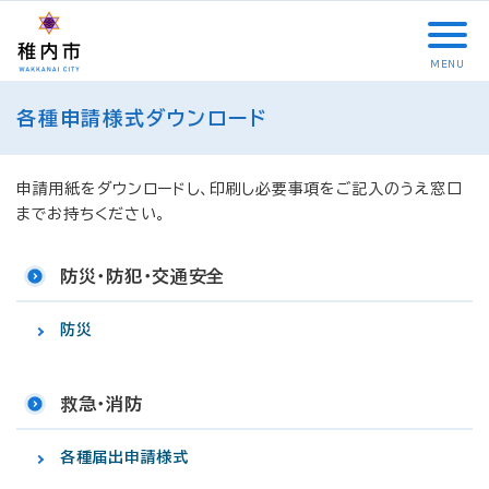
こ
メ
サ
本
こ
メ
本
こ
イ
イ
文
こ
イ
文
か
ン
ト
こ
か
ン
へ
MENU
ら
メ
内
こ
ら
メ
移
こ
サ
ニ
共
ま
フ
ニ
動
各種申請様式ダウンロード
こ
イ
ュ
通
で
ッ
ュ
し
か
ト
ー
メ
タ
ー
ま
ら
内
こ
ニ
ー
へ
す
本
申請用紙をダウンロードし、印刷し必要事項をご記入のうえ窓口
共
こ
ュ
メ
移
文
までお持ちください。
通
ま
ー
ニ
動
で
メ
で
こ
ュ
し
す
防災・防犯・交通安全
ニ
こ
ー
ま
。
ュ
ま
す
ー
で
防災
救急・消防
各種届出申請様式