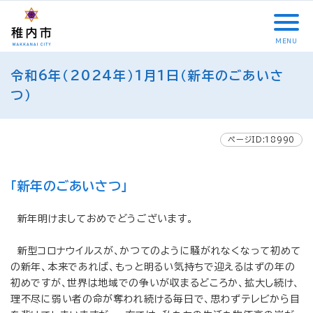
こ
メ
サ
本
こ
メ
本
こ
イ
イ
文
こ
イ
文
か
ン
ト
こ
か
ン
へ
MENU
ら
メ
内
こ
ら
メ
移
こ
サ
ニ
共
ま
フ
ニ
動
令和6年（2024年）1月1日（新年のごあいさ
こ
イ
ュ
通
で
ッ
ュ
し
か
つ）
ト
ー
メ
タ
ー
ま
ら
内
こ
ニ
ー
へ
す
本
共
こ
ュ
メ
移
文
ページID:18990
通
ま
ー
ニ
動
で
メ
で
こ
ュ
し
す
ニ
こ
ー
ま
。
「新年のごあいさつ」
ュ
ま
す
ー
で
新年明けましておめでどうございます。
新型コロナウイルスが、かつてのように騒がれなくなって初めて
の新年、本来であれば、もっと明るい気持ちで迎えるはずの年の
初めですが、世界は地域での争いが収まるどころか、拡大し続け、
理不尽に弱い者の命が奪われ続ける毎日で、思わずテレビから目