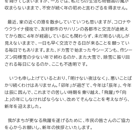
を背けてしまいますが、一方では、私たちの生活も物価高の嵐が
収まらないままで、不安が続く年の初めと言わざるを得ません。
最近、家の近くの港を散歩していていつも思いますが、コロナや
ウクライナ侵攻で、友好都市のサハリンの各都市と交流が途絶え
てから既に４年が経過しているにも関わらず、未だ明るい兆しが
見えないままで、一日も早く交流できる日が来ることを願ってい
る毎日でもあります。また、ドカ雪で始まった今シーズンも、作シー
ズン同様雪の少ない年で終わるのか、また大雪で、除雪に振り回
される毎日になるのか、ここも不透明です。
いつも申し上げているとおり、「明けない夜はなく」、悪いことば
かり続くわけはありません。「卯年」が過ぎて、今年は「辰年」、今年
は辰に因んで、これまでの苦しい時期を乗り越え、「飛躍」や「向
上」の年にしなければならない、改めてそんなことを考えながら、
新年を迎えました。
我がまちが更なる飛躍を遂げるために、市民の皆さんのご協力
を心からお願いし、新年の挨拶といたします。