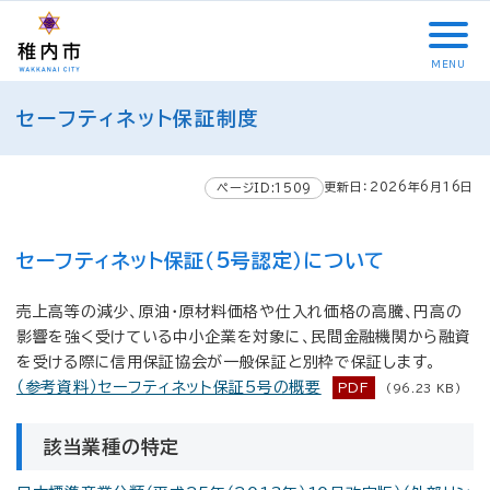
こ
メ
サ
本
こ
メ
本
こ
イ
イ
文
こ
イ
文
か
ン
ト
こ
か
ン
へ
MENU
ら
メ
内
こ
ら
メ
移
こ
サ
ニ
共
ま
フ
ニ
動
セーフティネット保証制度
こ
イ
ュ
通
で
ッ
ュ
し
か
ト
ー
メ
タ
ー
ま
ら
内
こ
ニ
ー
へ
す
更新日：2026年6月16日
本
ページID:1509
共
こ
ュ
メ
移
文
通
ま
ー
ニ
動
で
メ
で
こ
ュ
し
セーフティネット保証（5号認定）について
す
ニ
こ
ー
ま
。
ュ
ま
す
売上高等の減少、原油・原材料価格や仕入れ価格の高騰、円高の
ー
で
影響を強く受けている中小企業を対象に、民間金融機関から融資
を受ける際に信用保証協会が一般保証と別枠で保証します。
（参考資料）セーフティネット保証5号の概要
PDF
(96.23 KB)
該当業種の特定