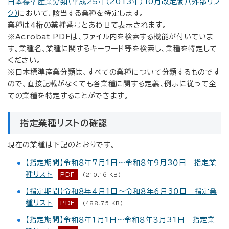
日本標準産業分類（平成25年（2013年）10月改定版）（外部リン
ク）
において、該当する業種を特定します。
業種は4桁の業種番号とあわせて表示されます。
※Acrobat PDFは、ファイル内を検索する機能が付いていま
す。業種名、業種に関するキーワード等を検索し、業種を特定して
ください。
※日本標準産業分類は、すべての業種について分類するものです
ので、直接記載がなくても各業種に関する定義、例示に従って全
ての業種を特定することができます。
指定業種リストの確認
現在の業種は下記のとおりです。
【指定期間】令和８年7月1日～令和８年9月3０日 指定業
種リスト
PDF
(210.16 KB)
【指定期間】令和８年４月1日～令和８年６月3０日 指定業
種リスト
PDF
(488.75 KB)
【指定期間】令和８年１月1日～令和８年３月31日 指定業