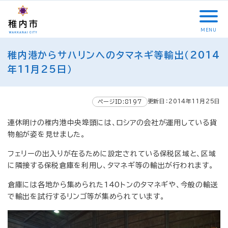
こ
メ
サ
本
こ
メ
本
こ
イ
イ
文
こ
イ
文
か
ン
ト
こ
か
ン
へ
MENU
ら
メ
内
こ
ら
メ
移
こ
サ
ニ
共
ま
フ
ニ
動
稚内港からサハリンへのタマネギ等輸出（2014
こ
イ
ュ
通
で
ッ
ュ
し
か
年11月25日）
ト
ー
メ
タ
ー
ま
ら
内
こ
ニ
ー
へ
す
本
共
こ
ュ
メ
移
文
更新日：2014年11月25日
ページID:8197
通
ま
ー
ニ
動
で
メ
で
こ
ュ
し
す
連休明けの稚内港中央埠頭には、ロシアの会社が運用している貨
ニ
こ
ー
ま
。
物船が姿を見せました。
ュ
ま
す
ー
で
フェリーの出入りが在るために設定されている保税区域と、区域
に隣接する保税倉庫を利用し、タマネギ等の輸出が行われます。
倉庫には各地から集められた140トンのタマネギや、今般の輸送
で輸出を試行するリンゴ等が集められています。