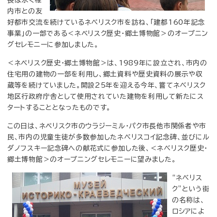
長は永く稚
内市との友
好都市交流を続けているネべリスク市を訪ね、「建都160年記念
事業」の一部である＜ネベリスク歴史・郷土博物館＞のオープニン
グセレモニーに参加しました。
＜ネベリスク歴史・郷土博物館＞は、1989年に設立され、市内の
住宅用の建物の一部を利用し、郷土資料や歴史資料の展示や収
蔵等を続けていました。開設25年を迎える今年、嘗てネべリスク
地区行政府庁舎として使用されていた建物を利用して新たにス
タートすることとなったものです。
この日は、ネベリスク市のウラジーミル・パク市長他市関係者や市
民、市内の児童生徒が多数参加したネべリスコイ記念碑、並びにル
ダノフスキー記念碑への献花式に参加した後、＜ネべリスク歴史・
郷土博物館＞のオープニングセレモニーに望みました。
“ネべリス
ク”という街
の名称は、
ロシアによ