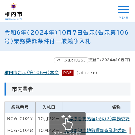
こ
メ
サ
本
こ
メ
本
こ
イ
イ
文
こ
イ
文
か
ン
ト
こ
か
ン
へ
MENU
ら
メ
内
こ
ら
メ
移
こ
サ
ニ
共
ま
フ
ニ
動
令和6年（2024年）10月7日告示(告示第106
こ
イ
ュ
通
で
ッ
ュ
し
か
号）業務委託条件付一般競争入札
ト
ー
メ
タ
ー
ま
ら
内
こ
ニ
ー
へ
す
本
共
こ
ュ
メ
移
文
更新日：2024年10月7日
ページID:18253
通
ま
ー
ニ
動
で
メ
で
こ
ュ
し
す
稚内市告示（第106号）本文
PDF
(76.17 KB)
ニ
こ
ー
ま
。
ュ
ま
す
市内業者
ー
で
業務番号
入札日
名称
R06-0027
10月22日
海岸漂着物処理（その２）業務委託
R06-0028
10月22日
大沼周辺土地影響調査業務委託
P
スクロールできます