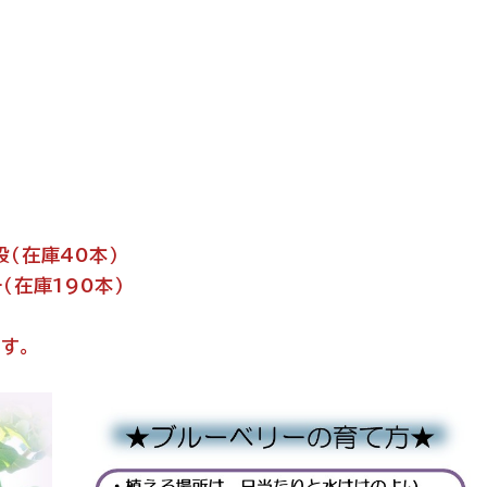
）
）
設（在庫40本）
（在庫190本）
す。