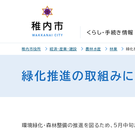
こ
こ
メ
サ
本
こ
メ
本
こ
こ
イ
イ
文
こ
イ
文
か
か
ン
ト
こ
か
ン
へ
ら
ら
メ
内
こ
ら
メ
移
くらし・手続き情報
サ
メ
ニ
共
ま
フ
ニ
動
イ
イ
ュ
通
で
ッ
ュ
し
こ
ト
ン
ー
メ
タ
ー
ま
稚内市役所
経済・産業・建設
農林水産
林業
緑化
こ
内
メ
こ
ニ
ー
へ
す
か
共
ニ
こ
ュ
メ
移
ら
通
ュ
ま
ー
ニ
動
緑化推進の取組み
本
メ
ー
で
こ
ュ
し
文
ニ
こ
ー
ま
で
ュ
ま
す
す
ー
で
。
環境緑化・森林整備の推進を図るため、5月中旬