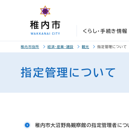
こ
こ
メ
サ
本
こ
メ
本
こ
こ
イ
イ
文
こ
イ
文
か
か
ン
ト
こ
か
ン
へ
ら
ら
メ
内
こ
ら
メ
移
くらし・手続き情報
サ
メ
ニ
共
ま
フ
ニ
動
イ
イ
ュ
通
で
ッ
ュ
し
こ
ト
ン
ー
メ
タ
ー
ま
稚内市役所
経済・産業・建設
観光
指定管理について
こ
内
メ
こ
ニ
ー
へ
す
か
共
ニ
こ
ュ
メ
移
ら
通
ュ
ま
ー
ニ
動
指定管理について
本
メ
ー
で
こ
ュ
し
文
ニ
こ
ー
ま
で
ュ
ま
す
す
ー
で
。
稚内市大沼野鳥観察館の指定管理者につ