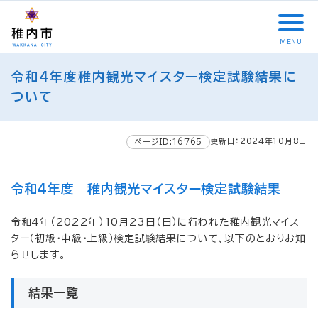
こ
メ
サ
本
こ
メ
本
こ
イ
イ
文
こ
イ
文
か
ン
ト
こ
か
ン
へ
MENU
ら
メ
内
こ
ら
メ
移
こ
サ
ニ
共
ま
フ
ニ
動
令和4年度稚内観光マイスター検定試験結果に
こ
イ
ュ
通
で
ッ
ュ
し
か
ついて
ト
ー
メ
タ
ー
ま
ら
内
こ
ニ
ー
へ
す
本
共
こ
ュ
メ
移
文
更新日：2024年10月8日
ページID:16765
通
ま
ー
ニ
動
で
メ
で
こ
ュ
し
す
ニ
こ
ー
ま
。
令和4年度 稚内観光マイスター検定試験結果
ュ
ま
す
ー
で
令和4年（2022年）10月23日（日）に行われた稚内観光マイス
ター（初級・中級・上級）検定試験結果について、以下のとおりお知
らせします。
結果一覧