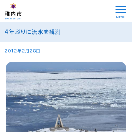
こ
メ
サ
本
こ
メ
本
こ
イ
イ
文
こ
イ
文
か
ン
ト
こ
か
ン
へ
MENU
ら
メ
内
こ
ら
メ
移
こ
サ
ニ
共
ま
フ
ニ
動
4年ぶりに流氷を観測
こ
イ
ュ
通
で
ッ
ュ
し
か
ト
ー
メ
タ
ー
ま
ら
内
こ
ニ
ー
へ
す
本
2012年2月28日
共
こ
ュ
メ
移
文
通
ま
ー
ニ
動
で
メ
で
こ
ュ
し
す
ニ
こ
ー
ま
。
ュ
ま
す
ー
で