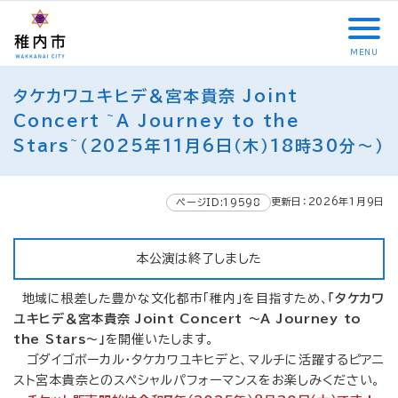
こ
メ
サ
本
こ
メ
本
こ
イ
イ
文
こ
イ
文
か
ン
ト
こ
か
ン
へ
MENU
ら
メ
内
こ
ら
メ
移
こ
サ
ニ
共
ま
フ
ニ
動
タケカワユキヒデ＆宮本貴奈 Joint
こ
イ
ュ
通
で
ッ
ュ
し
か
Concert ~A Journey to the
ト
ー
メ
タ
ー
ま
ら
Stars~（2025年11月6日（木）18時30分～）
内
こ
ニ
ー
へ
す
本
共
こ
ュ
メ
移
文
通
ま
ー
ニ
動
で
更新日：2026年1月9日
ページID:19598
メ
で
こ
ュ
し
す
ニ
こ
ー
ま
。
ュ
ま
す
本公演は終了しました
ー
で
地域に根差した豊かな文化都市「稚内」を目指すため、
「タケカワ
ユキヒデ＆宮本貴奈 Joint Concert ～A Journey to
the Stars～」
を開催いたします。
ゴダイゴボーカル・タケカワユキヒデと、マルチに活躍するピアニ
スト宮本貴奈とのスペシャルパフォーマンスをお楽しみください。