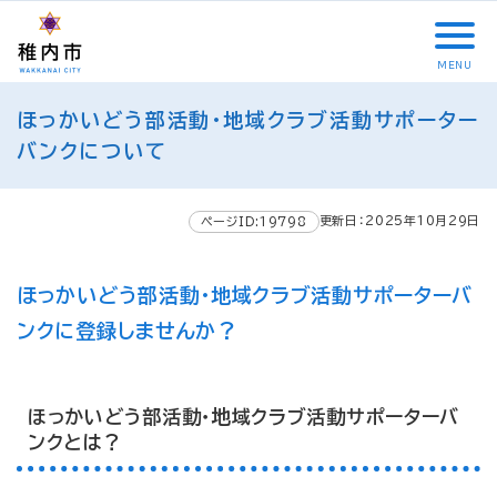
こ
メ
サ
本
こ
メ
本
こ
イ
イ
文
こ
イ
文
か
ン
ト
こ
か
ン
へ
MENU
ら
メ
内
こ
ら
メ
移
こ
サ
ニ
共
ま
フ
ニ
動
ほっかいどう部活動・地域クラブ活動サポーター
こ
イ
ュ
通
で
ッ
ュ
し
か
バンクについて
ト
ー
メ
タ
ー
ま
ら
内
こ
ニ
ー
へ
す
本
共
こ
ュ
メ
移
文
更新日：2025年10月29日
ページID:19798
通
ま
ー
ニ
動
で
メ
で
こ
ュ
し
す
ニ
こ
ー
ま
。
ほっかいどう部活動・地域クラブ活動サポーターバ
ュ
ま
す
ンクに登録しませんか？
ー
で
ほっかいどう部活動・地域クラブ活動サポーターバ
ンクとは？