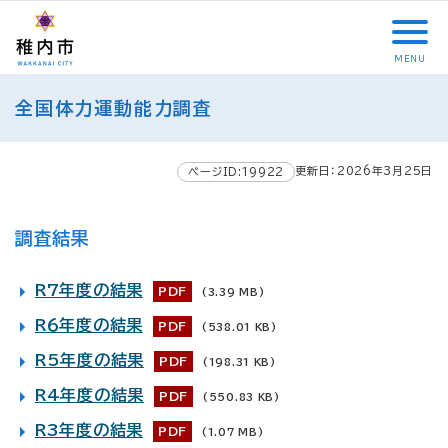
こ
メ
サ
本
こ
メ
本
こ
イ
イ
文
こ
イ
文
か
ン
ト
こ
か
ン
へ
MENU
ら
メ
内
こ
ら
メ
移
こ
サ
ニ
共
ま
フ
ニ
動
全国体力運動能力調査
こ
イ
ュ
通
で
ッ
ュ
し
か
ト
ー
メ
タ
ー
ま
ら
内
こ
ニ
ー
へ
す
更新日：2026年3月25日
本
ページID:19922
共
こ
ュ
メ
移
文
通
ま
ー
ニ
動
で
メ
で
こ
ュ
し
調査結果
す
ニ
こ
ー
ま
。
ュ
ま
す
R7年度の結果
PDF
(3.39 MB)
ー
で
R６年度の結果
PDF
(538.01 KB)
R5年度の結果
PDF
(198.31 KB)
R4年度の結果
PDF
(550.83 KB)
R3年度の結果
PDF
(1.07 MB)