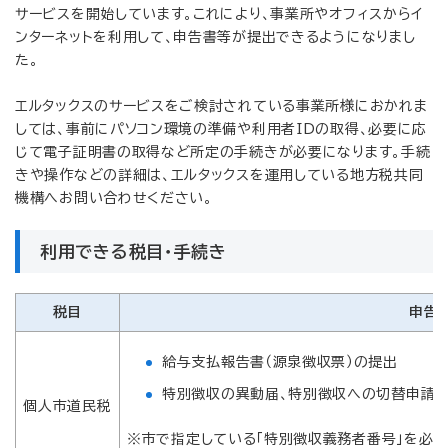
サービスを開始しています。これにより、事業所やオフィスからイ
ンターネットを利用して、申告書等が提出できるようになりまし
た。
エルタックスのサービスをご検討されている事業所様におかれま
しては、事前にパソコン環境の準備や利用者IDの取得、必要に応
じて電子証明書の取得など所定の手続きが必要になります。手続
きや操作などの詳細は、エルタックスを運用している地方税共同
機構へお問い合わせください。
利用できる税目・手続き
税目
申告
給与支払報告書（源泉徴収票）の提出
特別徴収の異動届、特別徴収への切替申請、
個人市道民税
※市で指定している「特別徴収義務者番号」を必ず