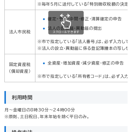
※毎年5月に送付している「特別徴収税額の決定通
確定・予定・中間・修正・清算確定の申告
法人の設立届・異動届の提出
法人市民税
スクロールできます
※市で指定している「法人番号」は、必ず入力して
※法人の設立・異動届に係る登記簿謄本の写しな
全資産・増加資産・減少資産・修正の申告
固定資産税
（償却資産）
※市で指定している「所有者コード」は、必ず入力
利用時間
月～金曜日の8時30分～24時00分
※原則、土日祝日、年末年始を除く平日のみ。