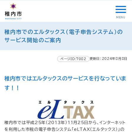
こ
メ
サ
本
こ
メ
本
こ
イ
イ
文
こ
イ
文
か
ン
ト
こ
か
ン
へ
MENU
ら
メ
内
こ
ら
メ
移
こ
サ
ニ
共
ま
フ
ニ
動
稚内市でのエルタックス（電子申告システム）の
こ
イ
ュ
通
で
ッ
ュ
し
か
サービス開始のご案内
ト
ー
メ
タ
ー
ま
ら
内
こ
ニ
ー
へ
す
本
共
こ
ュ
メ
移
文
更新日：2024年8月8日
ページID:7082
通
ま
ー
ニ
動
で
メ
で
こ
ュ
し
す
ニ
こ
ー
ま
。
稚内市ではエルタックスのサービスを行なっていま
ュ
ま
す
す！！
ー
で
稚内市では平成25年（2013年）11月25日から、インターネット
を利用した市税の電子申告システム「eLTAX（エルタックス）」の