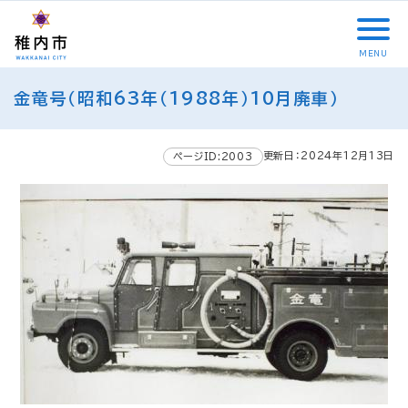
こ
メ
サ
本
こ
メ
本
こ
イ
イ
文
こ
イ
文
か
ン
ト
こ
か
ン
へ
MENU
ら
メ
内
こ
ら
メ
移
こ
サ
ニ
共
ま
フ
ニ
動
金竜号（昭和63年（1988年）10月廃車）
こ
イ
ュ
通
で
ッ
ュ
し
か
ト
ー
メ
タ
ー
ま
ら
内
こ
ニ
ー
へ
す
更新日：2024年12月13日
本
ページID:2003
共
こ
ュ
メ
移
文
通
ま
ー
ニ
動
で
メ
で
こ
ュ
し
す
ニ
こ
ー
ま
。
ュ
ま
す
ー
で