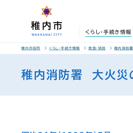
こ
こ
メ
サ
本
こ
メ
本
こ
こ
イ
イ
文
こ
イ
文
か
か
ン
ト
こ
か
ン
へ
ら
ら
メ
内
こ
ら
メ
移
くらし・手続き情報
サ
メ
ニ
共
ま
フ
ニ
動
イ
イ
ュ
通
で
ッ
ュ
し
こ
ト
ン
ー
メ
タ
ー
ま
稚内市役所
くらし・手続き情報
救急・消防
稚内消防
こ
内
メ
こ
ニ
ー
へ
す
か
共
ニ
こ
ュ
メ
移
ら
通
ュ
ま
ー
ニ
動
稚内消防署 大火災
本
メ
ー
で
こ
ュ
し
文
ニ
こ
ー
ま
で
ュ
ま
す
す
ー
で
。