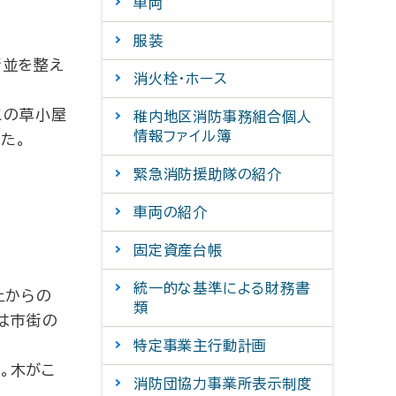
車両
服装
街並を整え
消火栓・ホース
この草小屋
稚内地区消防事務組合個人
情報ファイル簿
た。
緊急消防援助隊の紹介
車両の紹介
固定資産台帳
統一的な基準による財務書
上からの
類
は市街の
特定事業主行動計画
。木がこ
消防団協力事業所表示制度