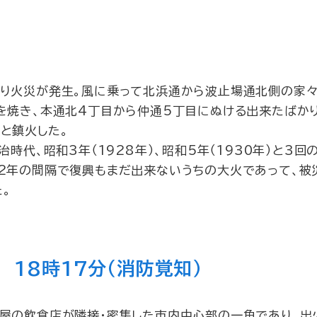
り火災が発生。風に乗って北浜通から波止場通北側の家
を焼き、本通北4丁目から仲通5丁目にぬける出来たばか
と鎮火した。
時代、昭和3年（1928年）、昭和5年（1930年）と3回
2年の間隔で復興もまだ出来ないうちの大火であって、被
。
 18時17分（消防覚知）
屋の飲食店が隣接・密集した市内中心部の一角であり、出