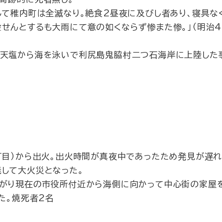
して稚内町は全滅なり。絶食2昼夜に及びし者あり、寝具な
せんとするも大雨にて意の如くならず惨また惨。」（明治4
天塩から海を泳いで利尻島鬼脇村二つ石海岸に上陸した
目）から出火。出火時間が真夜中であったため発見が遅れ
して大火災となった。
広がり現在の市役所付近から海側に向かって中心街の家屋
た。焼死者2名