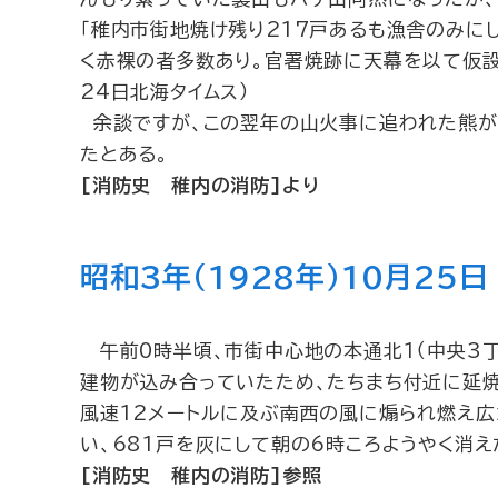
「稚内市街地焼け残り217戸あるも漁舎のみに
く赤裸の者多数あり。官署焼跡に天幕を以て仮設
24日北海タイムス）
余談ですが、この翌年の山火事に追われた熊が
たとある。
[消防史 稚内の消防]より
昭和3年（1928年）10月25日
午前0時半頃、市街中心地の本通北1（中央3丁
建物が込み合っていたため、たちまち付近に延焼
風速12メートルに及ぶ南西の風に煽られ燃え
い、681戸を灰にして朝の6時ころようやく消え
[消防史 稚内の消防]参照