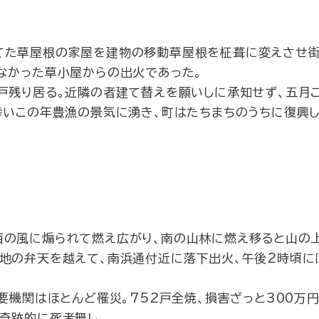
てた草屋根の家屋を建物の移動草屋根を柾葺に変えさせ
なかった草小屋からの出火であった。
戸残り居る。近隣の者建て替えを願いしに承知せず、五月
幸いこの年豊漁の景気に湧き、町はたちまちのうちに復興し
の風に煽られて燃え広がり、南の山林に燃え移ると山の
街地の弁天を越えて、南浜通付近に落下出火、午後2時頃に
要機関はほとんど罹災。752戸全焼、損害ざっと300万円
奇跡的に死者無し。