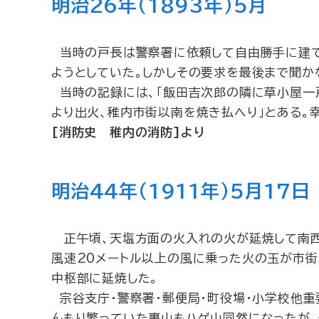
明治26年（1893年）5月
当時の戸長は警察署に依頼して自由勝手に建
ようとしていた。しかしその要求を最後まで聞か
当時の記録には、「飯田吉次郎の隣に草小屋一
より出火、稚内市街以南を焼き払へり」とある。
[消防史 稚内の消防]より
明治44年（1911年）5月17日
正午頃、天塩方面の火入れの火が延焼して南西
風速20メートル以上の風に乗った火の玉が市
中枢部に延焼した。
宗谷支庁・警察署・郵便局・町役場・小学校他重
んもり繁っていた裏山もハゲ山同然になったが、