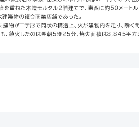
改築を重ねた木造モルタル2階建てで、東西に約50メート
大建築物の複合商業店舗であった。
た建物がT字形で筒状の構造上、火が建物内を走り、瞬く
も、鎮火したのは翌朝5時25分、焼失面積は8,845平方