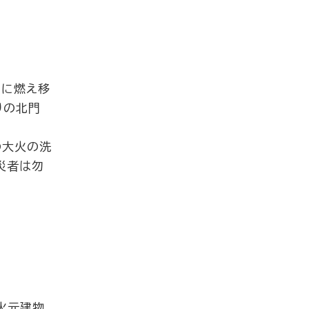
々に燃え移
りの北門
の大火の洗
災者は勿
火元建物