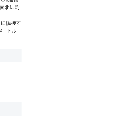
ル南北に約
間に隣接す
メートル