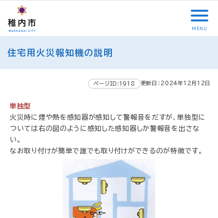
こ
メ
サ
本
こ
メ
本
こ
イ
イ
文
こ
イ
文
か
ン
ト
こ
か
ン
へ
MENU
ら
メ
内
こ
ら
メ
移
こ
サ
ニ
共
ま
フ
ニ
動
住宅用火災報知機の説明
こ
イ
ュ
通
で
ッ
ュ
し
か
ト
ー
メ
タ
ー
ま
ら
内
こ
ニ
ー
へ
す
更新日：2024年12月12日
本
ページID:1918
共
こ
ュ
メ
移
文
通
ま
ー
ニ
動
で
単独型
メ
で
こ
ュ
し
す
火災時に煙や熱を感知器が感知して警報音をだすが、単独型に
ニ
こ
ー
ま
。
ついては右の図のように感知した感知器しか警報音を出さな
ュ
ま
す
い。
ー
で
なお取り付けが簡単で誰でも取り付けができるのが特徴です。