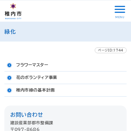
こ
メ
サ
本
こ
メ
本
こ
イ
イ
文
こ
イ
文
か
ン
ト
こ
か
ン
へ
MENU
ら
メ
内
こ
ら
メ
移
こ
サ
ニ
共
ま
フ
ニ
動
緑化
こ
イ
ュ
通
で
ッ
ュ
し
か
ト
ー
メ
タ
ー
ま
ら
内
こ
ニ
ー
へ
す
本
ページID:1744
共
こ
ュ
メ
移
文
通
ま
ー
ニ
動
で
フラワーマスター
メ
で
こ
ュ
し
す
ニ
こ
ー
ま
。
花のボランティア事業
ュ
ま
す
ー
で
稚内市緑の基本計画
お問い合わせ
建設産業部都市整備課
〒097-8686