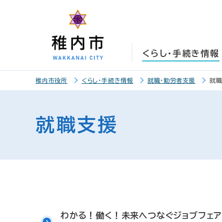
こ
こ
メ
サ
本
こ
メ
本
こ
こ
イ
イ
文
こ
イ
文
か
か
ン
ト
こ
か
ン
へ
ら
ら
メ
内
こ
ら
メ
移
くらし・手続き情報
サ
メ
ニ
共
ま
フ
ニ
動
イ
イ
ュ
通
で
ッ
ュ
し
こ
ト
ン
ー
メ
タ
ー
ま
稚内市役所
くらし・手続き情報
就職・勤労者支援
就
こ
内
メ
こ
ニ
ー
へ
す
か
共
ニ
こ
ュ
メ
移
ら
通
ュ
ま
ー
ニ
動
就職支援
本
メ
ー
で
こ
ュ
し
文
ニ
こ
ー
ま
で
ュ
ま
す
す
ー
で
。
わかる！働く！未来へつなぐジョブフェア