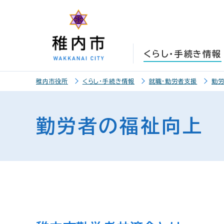
こ
こ
メ
サ
本
こ
メ
本
こ
こ
イ
イ
文
こ
イ
文
か
か
ン
ト
こ
か
ン
へ
ら
ら
メ
内
こ
ら
メ
移
くらし・手続き情報
サ
メ
ニ
共
ま
フ
ニ
動
イ
イ
ュ
通
で
ッ
ュ
し
こ
ト
ン
ー
メ
タ
ー
ま
稚内市役所
くらし・手続き情報
就職・勤労者支援
勤
こ
内
メ
こ
ニ
ー
へ
す
か
共
ニ
こ
ュ
メ
移
ら
通
ュ
ま
ー
ニ
動
勤労者の福祉向上
本
メ
ー
で
こ
ュ
し
文
ニ
こ
ー
ま
で
ュ
ま
す
す
ー
で
。