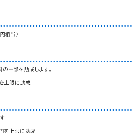
0円相当）
料の一部を助成します。
円を上限に助成
す
0円を上限に助成