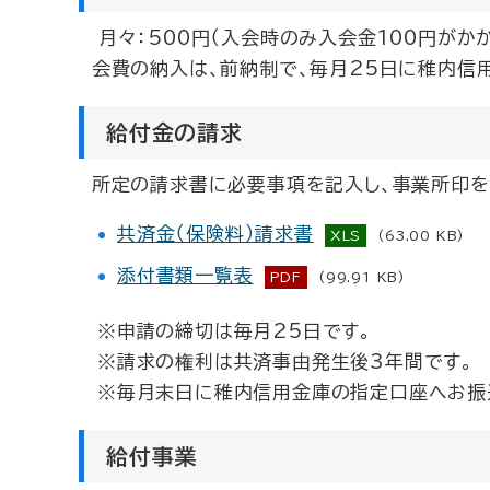
月々：500円（入会時のみ入会金100円がかか
会費の納入は、前納制で、毎月25日に稚内信
給付金の請求
所定の請求書に必要事項を記入し、事業所印を
共済金（保険料）請求書
XLS
(63.00 KB)
添付書類一覧表
PDF
(99.91 KB)
※申請の締切は毎月25日です。
※請求の権利は共済事由発生後3年間です。
※毎月末日に稚内信用金庫の指定口座へお振
給付事業