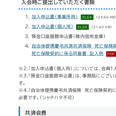
入会時ご提出していただく書類
加入申込書（事業所用）
XLSX
(23.69 KB
加入申込書（個人用）
XLSX
(21.68 KB)
預金口座振替申込書（稚内信用金庫）
自治体提携慶弔共済共済保険 死亡保険
死亡保険契約に係る同意書 記入例
PDF
※2.「加入申込書（個人用）」については、会員
※3.「預金口座振替申込書」は、事務局にござ
す。
※4.「自治体提携慶弔共済保険 死亡保険契約
必要です。（シャチハタ不可）
共済会費