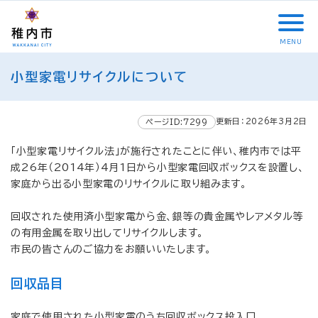
こ
メ
サ
本
こ
メ
本
こ
イ
イ
文
こ
イ
文
か
ン
ト
こ
か
ン
へ
MENU
ら
メ
内
こ
ら
メ
移
こ
サ
ニ
共
ま
フ
ニ
動
小型家電リサイクルについて
こ
イ
ュ
通
で
ッ
ュ
し
か
ト
ー
メ
タ
ー
ま
ら
内
こ
ニ
ー
へ
す
更新日：2026年3月2日
本
ページID:7299
共
こ
ュ
メ
移
文
通
ま
ー
ニ
動
「小型家電リサイクル法」が施行されたことに伴い、稚内市では平
で
メ
で
こ
ュ
し
成26年（2014年）4月1日から小型家電回収ボックスを設置し、
す
ニ
こ
ー
ま
家庭から出る小型家電のリサイクルに取り組みます。
。
ュ
ま
す
ー
で
回収された使用済小型家電から金、銀等の貴金属やレアメタル等
の有用金属を取り出してリサイクルします。
市民の皆さんのご協力をお願いいたします。
回収品目
家庭で使用された小型家電のうち回収ボックス投入口