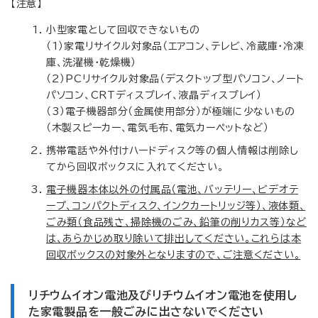
【注意】
小型家電として回収できないもの
（1）家電リサイクル対象品（エアコン、テレビ、冷蔵庫・冷凍
庫、洗濯機・乾燥機）
（2）PCリサイクル対象品（デスクトップ型パソコン、ノート
パソコン、CRTディスプレイ、液晶ディスプレイ）
（3）電子機器部分（金属使用部分）が極端に少ないもの
（木製スピーカー、電気毛布、電気カーペットなど）
携帯電話や外付けハードディスク等の個人情報は削除し
てから回収ボックスに入れてください。
電子機器本体以外の付属品（電池、バッテリー、ビデオテ
ープ、コンパクトディスク、インクカートリッジ等）、液体類、
ごみ類（食品残さ、掃除機のごみ、鉛筆の削りカス等）など
は、あらかじめ取り除いて排出してください。これらは本
回収ボックスの対象外となりますので、ご注意ください。
リチウムイオン電池及びリチウムイオン電池を使用し
た家電製品を一般ごみに出さないでください