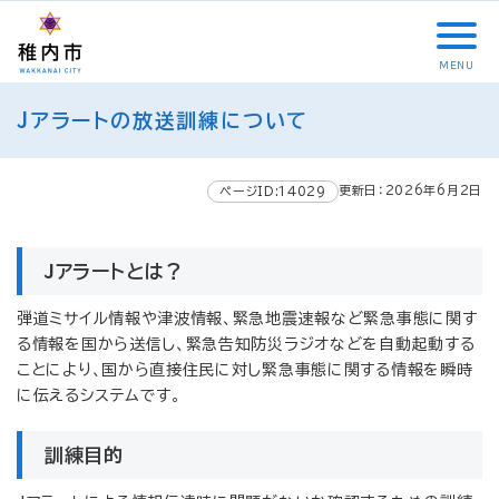
こ
メ
サ
本
こ
メ
本
こ
イ
イ
文
こ
イ
文
か
ン
ト
こ
か
ン
へ
MENU
ら
メ
内
こ
ら
メ
移
こ
サ
ニ
共
ま
フ
ニ
動
Jアラートの放送訓練について
こ
イ
ュ
通
で
ッ
ュ
し
か
ト
ー
メ
タ
ー
ま
ら
内
こ
ニ
ー
へ
す
更新日：2026年6月2日
本
ページID:14029
共
こ
ュ
メ
移
文
通
ま
ー
ニ
動
で
メ
で
こ
ュ
し
す
Jアラートとは？
ニ
こ
ー
ま
。
ュ
ま
す
弾道ミサイル情報や津波情報、緊急地震速報など緊急事態に関す
ー
で
る情報を国から送信し、緊急告知防災ラジオなどを自動起動する
ことにより、国から直接住民に対し緊急事態に関する情報を瞬時
に伝えるシステムです。
訓練目的