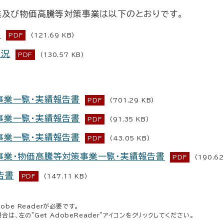
業及び物価高騰等対策事業は
以下のとおりです。
画
PDF
(121.69 KB)
状況
PDF
(130.57 KB)
事業一覧・実績報告書
PDF
(701.29 KB)
事業一覧・実績報告書
PDF
(91.35 KB)
事業一覧・実績報告書
PDF
(43.05 KB)
事業・物価高騰等対策事業一覧・実績報告書
PDF
(190.62
告書
PDF
(147.11 KB)
be Readerが必要です。
場合は、左の"Get AdobeReader"アイコンをクリックしてください。