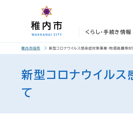
こ
こ
メ
サ
本
こ
メ
本
こ
こ
イ
イ
文
こ
イ
文
か
か
ン
ト
こ
か
ン
へ
ら
ら
メ
内
こ
ら
メ
移
くらし・手続き情報
サ
メ
ニ
共
ま
フ
ニ
動
イ
イ
ュ
通
で
ッ
ュ
し
こ
ト
ン
ー
メ
タ
ー
ま
稚内市役所
新型コロナウイルス感染症対策事業・物価高騰等
こ
内
メ
こ
ニ
ー
へ
す
か
共
ニ
こ
ュ
メ
移
ら
通
ュ
ま
ー
ニ
動
新型コロナウイルス
本
メ
ー
で
こ
ュ
し
文
ニ
こ
ー
ま
て
で
ュ
ま
す
す
ー
で
。