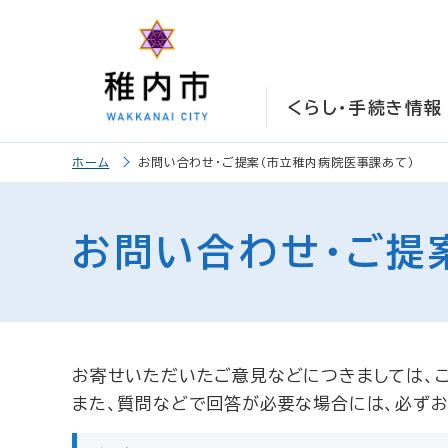
こ
こ
メ
サ
本
こ
メ
本
こ
こ
イ
イ
文
こ
イ
文
か
か
ン
ト
こ
か
ン
へ
ら
ら
メ
内
こ
ら
メ
移
くらし・手続き情報
サ
メ
ニ
共
ま
フ
ニ
動
イ
イ
ュ
通
で
ッ
ュ
し
こ
本
ト
ン
ー
メ
タ
ー
ま
ホーム
お問い合わせ・ご提案（市立稚内病院医事課あて）
こ
文
内
メ
こ
ニ
ー
へ
す
か
共
ニ
こ
ュ
こ
メ
移
ら
通
ュ
ま
ー
ニ
動
こ
お問い合わせ・ご提
本
メ
ー
で
こ
ュ
し
ま
文
ニ
こ
ー
ま
で
で
ュ
ま
す
す
ー
で
。
お寄せいただいたご意見などにつきましては、
また、質問などで回答が必要な場合には、必ずお