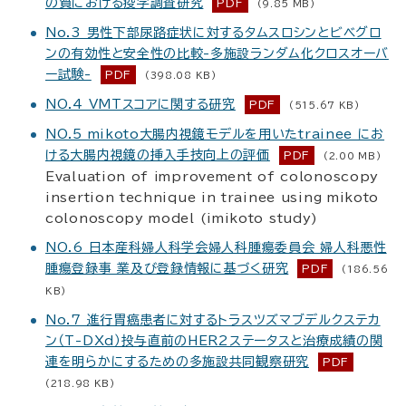
の質における疫学調査研究
PDF
(9.85 MB)
No.3 男性下部尿路症状に対するタムスロシンとビベグロ
ンの有効性と安全性の比較-多施設ランダム化クロスオーバ
ー試験-
PDF
(398.08 KB)
NO.4 VMTスコアに関する研究
PDF
(515.67 KB)
NO.5 mikoto大腸内視鏡モデルを用いたtrainee にお
ける大腸内視鏡の挿入手技向上の評価
PDF
(2.00 MB)
Evaluation of improvement of colonoscopy
insertion technique in trainee using mikoto
colonoscopy model (imikoto study)
NO.6 日本産科婦人科学会婦人科腫瘍委員会 婦人科悪性
腫瘍登録事 業及び登録情報に基づく研究
PDF
(186.56
KB)
No.7 進行胃癌患者に対するトラスツズマブデルクステカ
ン（T-DXd）投与直前のHER2ステータスと治療成績の関
連を明らかにするための多施設共同観察研究
PDF
(218.98 KB)