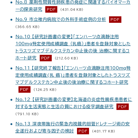
No.8 薬剤性間質性肺疾患の発症に関連するバイオマーカ
ーの探索研究
PDF
(431.04 KB)
No.9 市立稚内病院での外科手術症例の分析
PDF
(366.65 KB)
No.10 【研究計画書の変更】「エンハーツ点滴静注用
100mg特定使用成績調査 （乳癌）」患者を登録対象とした
トラスツズマブデルクステカン中止後の後 治療に関するコ
ホート研究
PDF
(212.60 KB)
No.11 【研究終了報告】「エンハーツ点滴静注用100mg特
定使用成績調査(乳 癌)」患者を登録対象としたトラスツズ
マブデルクステカン中止後の後治療に関するコホート研究
PDF
(124.25 KB)
No.12 【研究計画書の変更】北海道の炎症性腸疾患患者に
対する生活実態と生活の質における疫学調査研究
PDF
(791.10 KB)
No.13 深夜帯施行の緊急内視鏡的胆管ドレナージ術の安
全遂行および寄与因子の検討
PDF
(481.17 KB)