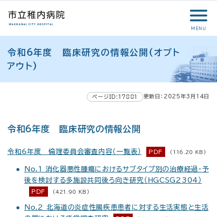
こ
メ
サ
本
こ
メ
本
こ
イ
イ
文
こ
イ
文
か
ン
ト
こ
か
ン
へ
MENU
ら
メ
内
こ
ら
メ
移
こ
サ
ニ
共
ま
フ
ニ
動
令和6年度 臨床研究の情報公開(オプト
こ
イ
ュ
通
で
ッ
ュ
し
か
アウト)
ト
ー
メ
タ
ー
ま
ら
内
こ
ニ
ー
へ
す
本
共
こ
ュ
メ
移
文
更新日：2025年3月14日
ページID:17881
通
ま
ー
ニ
動
で
メ
で
こ
ュ
し
す
ニ
こ
ー
ま
。
令和6年度 臨床研究の情報公開
ュ
ま
す
ー
で
令和6年度 倫理委員会審査内容（一覧表）
PDF
(116.20 KB)
No.1 消化器悪性腫瘍におけるサブタイプ別の治療経過・予
後を検討する多施設共同後ろ向き研究（HGCSG2304）
PDF
(421.90 KB)
No.2 北海道の炎症性腸疾患患者に対する生活実態と生活