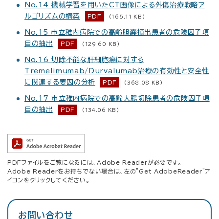
No.14 機械学習を用いたCT画像による外傷治療戦略ア
ルゴリズムの構築
PDF
(165.11 KB)
No.15 市立稚内病院での高齢胆嚢摘出患者の危険因子項
目の抽出
PDF
(129.60 KB)
No.16 切除不能な肝細胞癌に対する
Tremelimumab/Durvalumab治療の有効性と安全性
に関連する要因の分析
PDF
(368.08 KB)
No.17 市立稚内病院での高齢大腸切除患者の危険因子項
目の抽出
PDF
(134.06 KB)
PDFファイルをご覧になるには、Adobe Readerが必要です。
Adobe Readerをお持ちでない場合は、左の"Get AdobeReader"ア
イコンをクリックしてください。
お問い合わせ